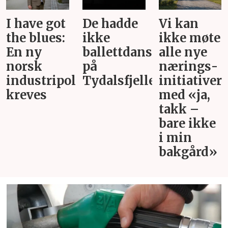
De hadde
Vi kan
Svar på
ikke
ikke møte
«Gi alle
ballettdansere
alle nye
barn en
på
nærings­
rettferdig
itikk
Tydalsfjellet
initiativer
start»
med «ja,
takk –
bare ikke
i min
bakgård»