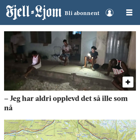
Bli abonnent
Tag:
nyheter
– Jeg har aldri opplevd det så ille som
nå