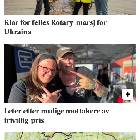
Klar for felles Rotary-marsj for
Ukraina
Leter etter mulige mottakere av
frivillig-pris