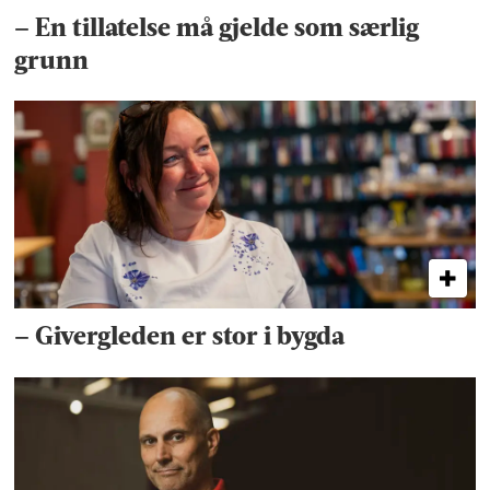
– En tillatelse må gjelde som særlig
grunn
– Givergleden er stor i bygda