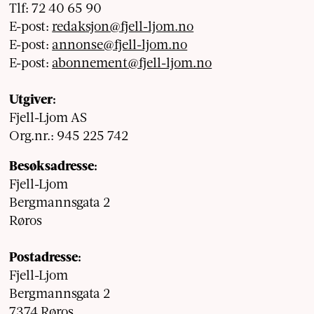
Tlf: 72 40 65 90
E-post:
redaksjon@fjell-ljom.no
E-post:
annonse@fjell-ljom.no
E-post:
abonnement@fjell-ljom.no
Utgiver:
Fjell-Ljom AS
Org.nr.: 945 225 742
Besøksadresse:
Fjell-Ljom
Bergmannsgata 2
Røros
Postadresse:
Fjell-Ljom
Bergmannsgata 2
7374 Røros