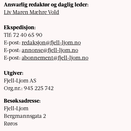
Ansvarlig redaktør og daglig leder:
Liv Maren Mæhre Vold
Ekspedisjon:
Tlf: 72 40 65 90
E-post:
redaksjon@fjell-ljom.no
E-post:
annonse@fjell-ljom.no
E-post:
abonnement@fjell-ljom.no
Utgiver:
Fjell-Ljom AS
Org.nr.: 945 225 742
Besøksadresse:
Fjell-Ljom
Bergmannsgata 2
Røros