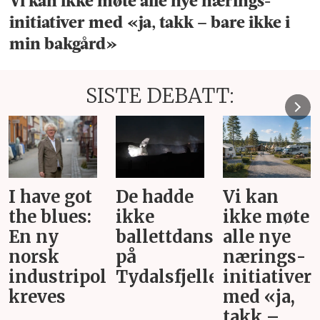
Vi kan ikke møte alle nye nærings­
initiativer med «ja, takk – bare ikke i
min bakgård»
SISTE DEBATT:
I have got
De hadde
Vi kan
the blues:
ikke
ikke møte
En ny
ballettdansere
alle nye
norsk
på
nærings­
industripolitikk
Tydalsfjellet
initiativer
kreves
med «ja,
takk –