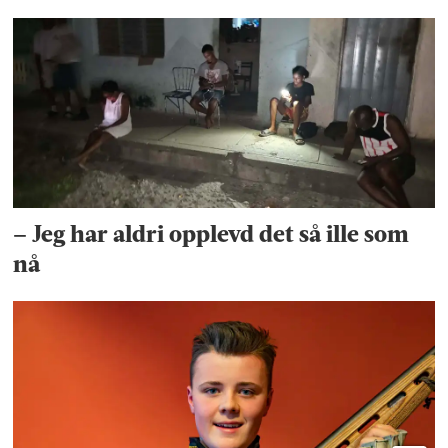
– Jeg har aldri opplevd det så ille som
nå