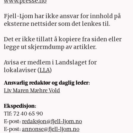
www.presse.no
Fjell-Ljom har ikke ansvar for innhold på
eksterne nettsider som det lenkes til.
Det er ikke tillatt å kopiere fra siden eller
legge ut skjermdump av artikler.
Avisa er medlem i Landslaget for
lokalaviser (
LLA
)
Ansvarlig redaktør og daglig leder:
Liv Maren Mæhre Vold
Ekspedisjon:
Tlf: 72 40 65 90
E-post:
redaksjon@fjell-ljom.no
E-post:
annonse@fjell-ljom.no