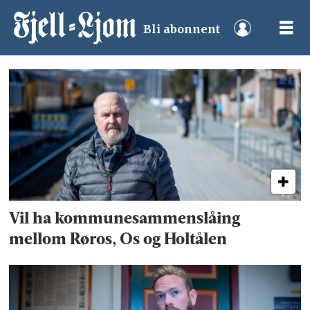
Bli abonnent
Tag:
ivar
midtdal
Vil ha kommunesammenslåing
mellom Røros, Os og Holtålen