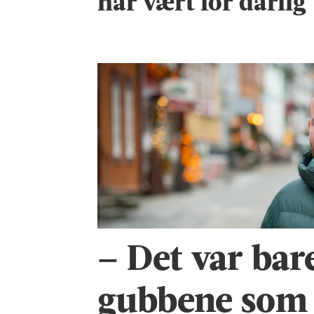
har vært for dårlig
– Det var bare
gubbene som f