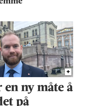
temme
r en ny måte å
det på