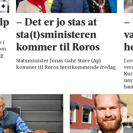
lp
– Det er jo stas at
–
sta(t)sministeren
v
 i
kommer til Røros
h
kom
ig
Statsminister Jonas Gahr Støre (Ap)
Lov
kommer til Røros førstkommende fredag.
ver
Kur
nøy
bau