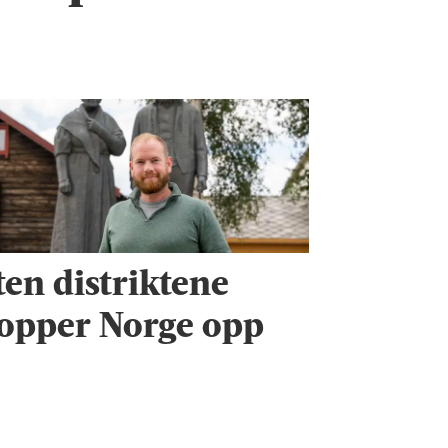
ten distriktene
g
topper Norge opp