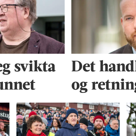
eg svikta
Det handl
unnet
og retnin