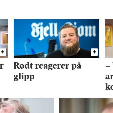
r
Rødt reagerer på
–
glipp
a
k