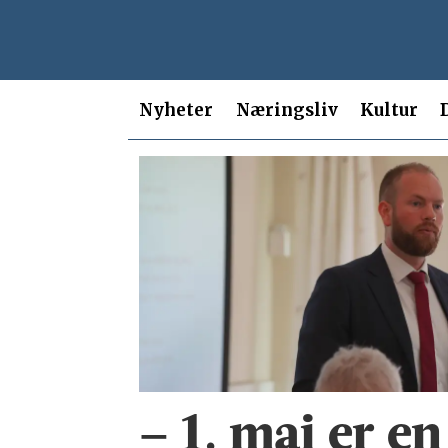
Nyheter
Næringsliv
Kultur
Tag:
isak
veierud
busch
– 1. mai er e