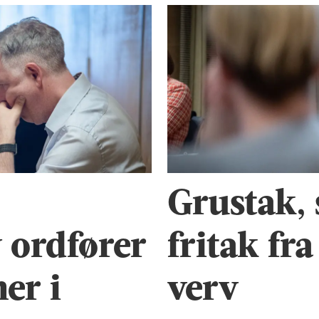
Grustak, 
 ordfører
fritak fra
er i
verv