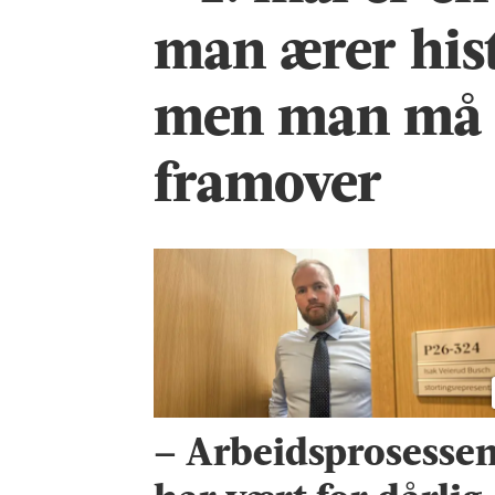
man ærer his
men man må 
framover
– Arbeids­prosesse