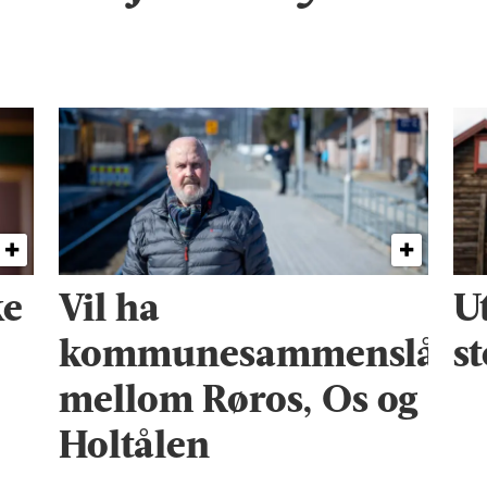
ke
Vil ha
U
kommunesammenslåin
s
mellom Røros, Os og
Holtålen