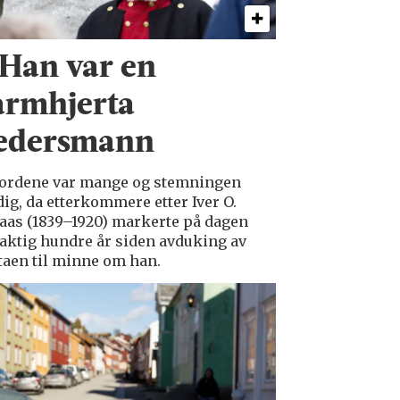
 Han var en
armhjerta
edersmann
ordene var mange og stemningen
dig, da etterkommere etter Iver O.
aas (1839–1920) markerte på dagen
aktig hundre år siden avduking av
taen til minne om han.