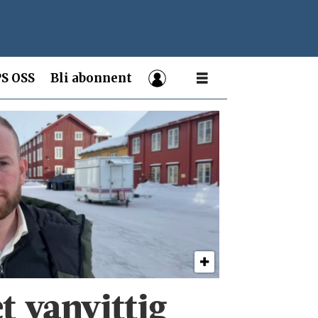
S OSS
Bli abonnent
et vanvittig