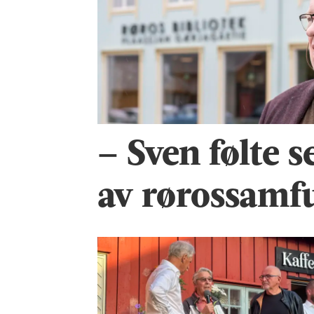
– Sven følte s
av rørossamf