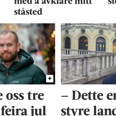
med å avklare mitt
s
ståsted
 oss tre
– Dette e
eira jul
styre lan