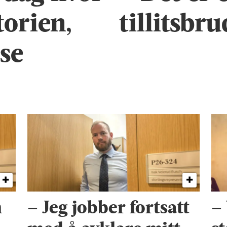
torien,
tillitsbr
se
n
– Jeg jobber fortsatt
–