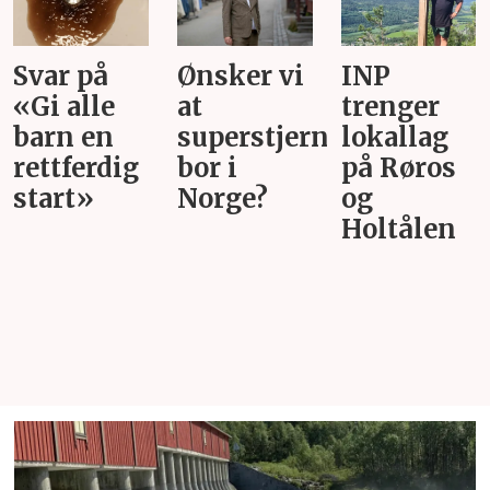
Ønsker vi
INP
Gi alle
at
trenger
barn en
superstjerner
lokallag
rettferdig
bor i
på Røros
start
Norge?
og
Holtålen